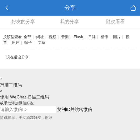
分享
好友的分享
我的分享
隨便看看
按類型查看:
全部
|
網址
|
視頻
|
音樂
|
Flash
|
日誌
|
相冊
|
圖片
|
投
票
|
用戶
|
帖子
|
文章
現在還沒分享
×
扫描二维码
×
使用 WeChat 扫描二维码
或手动添加微信好友
复制ID并跳转微信
请跳转后，手动添加好友，谢谢