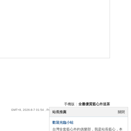
手機版
|
全臺優質藍心外送茶
GMT+8, 2026-8-7 01:54
, Processed in 0.054381 second(s), 16 queries .
站長推薦
關閉
歡迎光臨小站
台灣全套藍心外約俱樂部，我是站長藍心，本