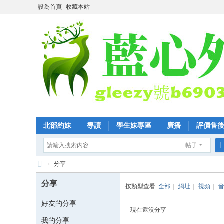
設為首頁
收藏本站
北部約妹
導讀
學生妹專區
廣播
評價售
帖子
›
分享
全
分享
按類型查看:
全部
|
網址
|
視頻
|
臺
好友的分享
優
現在還沒分享
我的分享
質