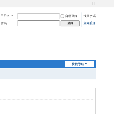
切
換
用戶名
自動登錄
找回密碼
到
寬
密碼
立即註冊
登錄
版
快捷導航