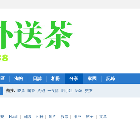
後區
淘帖
日誌
相冊
分享
家園
記錄
熱搜:
吃魚
喝茶
約砲
一夜情
叫小姐
約妹
交友
搜
索
音樂
|
Flash
|
日誌
|
相冊
|
圖片
|
投票
|
用戶
|
帖子
|
文章