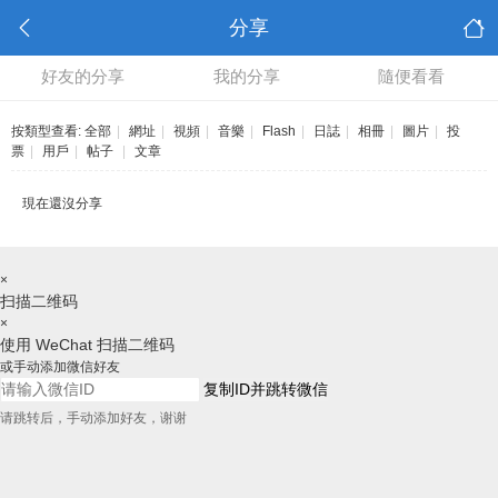
分享
好友的分享
我的分享
隨便看看
按類型查看:
全部
|
網址
|
視頻
|
音樂
|
Flash
|
日誌
|
相冊
|
圖片
|
投
票
|
用戶
|
帖子
|
文章
現在還沒分享
×
扫描二维码
×
使用 WeChat 扫描二维码
或手动添加微信好友
复制ID并跳转微信
请跳转后，手动添加好友，谢谢