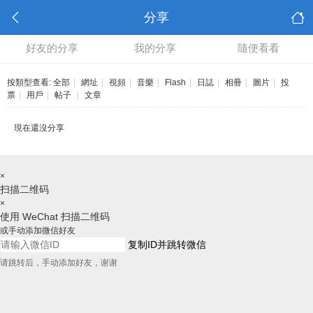
分享
好友的分享
我的分享
隨便看看
按類型查看:
全部
|
網址
|
視頻
|
音樂
|
Flash
|
日誌
|
相冊
|
圖片
|
投
票
|
用戶
|
帖子
|
文章
現在還沒分享
×
扫描二维码
×
使用 WeChat 扫描二维码
或手动添加微信好友
复制ID并跳转微信
请跳转后，手动添加好友，谢谢