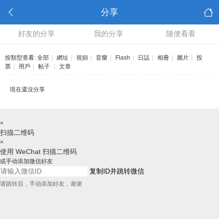
分享
好友的分享
我的分享
隨便看看
按類型查看:
全部
|
網址
|
視頻
|
音樂
|
Flash
|
日誌
|
相冊
|
圖片
|
投
票
|
用戶
|
帖子
|
文章
現在還沒分享
×
扫描二维码
×
使用 WeChat 扫描二维码
或手动添加微信好友
复制ID并跳转微信
请跳转后，手动添加好友，谢谢