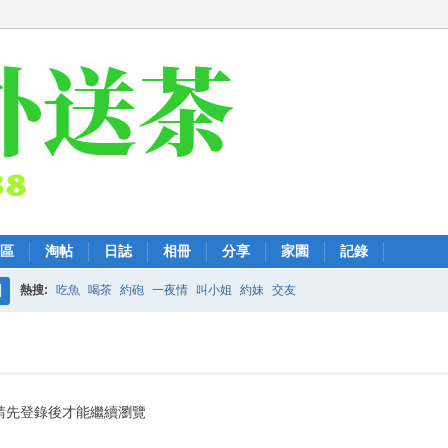
區
淘帖
日誌
相冊
分享
家園
記錄
熱搜:
吃魚
喝茶
約砲
一夜情
叫小姐
約妹
交友
搜
索
請先登錄後才能繼續瀏覽