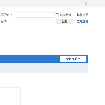
切
換
用戶名
自動登錄
找回密碼
到
寬
密碼
立即註冊
登錄
版
快捷導航