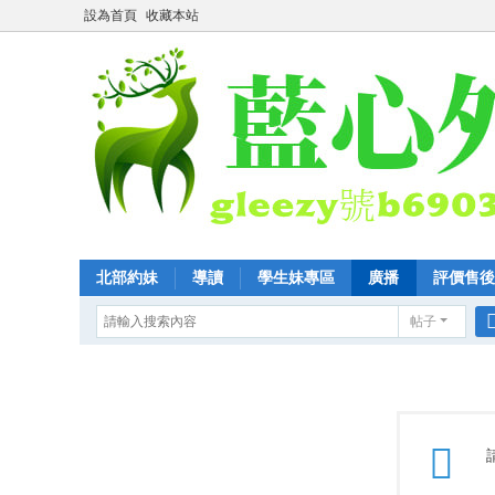
設為首頁
收藏本站
北部約妹
導讀
學生妹專區
廣播
評價售後
帖子