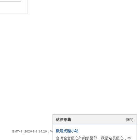
站長推薦
關閉
手機版
|
全臺優質藍心外送茶
歡迎光臨小站
GMT+8, 2026-8-7 14:26
, Processed in 0.046585 second(s), 15 queries .
台灣全套藍心外約俱樂部，我是站長藍心，本