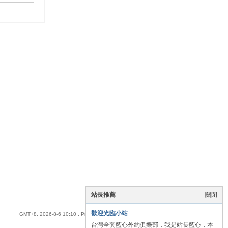
站長推薦
關閉
手機版
|
全臺優質藍心外送茶
歡迎光臨小站
GMT+8, 2026-8-6 10:10
, Processed in 0.054890 second(s), 16 queries .
台灣全套藍心外約俱樂部，我是站長藍心，本