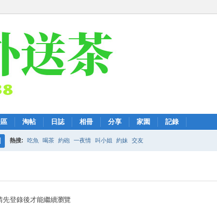
後區
淘帖
日誌
相冊
分享
家園
記錄
熱搜:
吃魚
喝茶
約砲
一夜情
叫小姐
約妹
交友
搜
索
請先登錄後才能繼續瀏覽