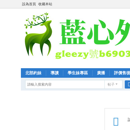
設為首頁
收藏本站
北部約妹
導讀
學生妹專區
廣播
評價售
帖子