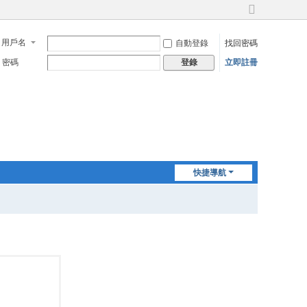
切
換
用戶名
自動登錄
找回密碼
到
寬
密碼
立即註冊
登錄
版
快捷導航