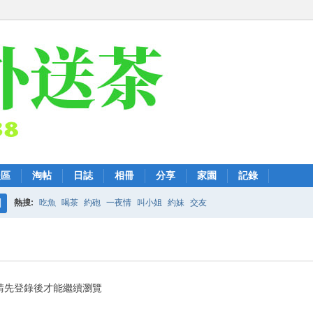
後區
淘帖
日誌
相冊
分享
家園
記錄
熱搜:
吃魚
喝茶
約砲
一夜情
叫小姐
約妹
交友
搜
索
請先登錄後才能繼續瀏覽