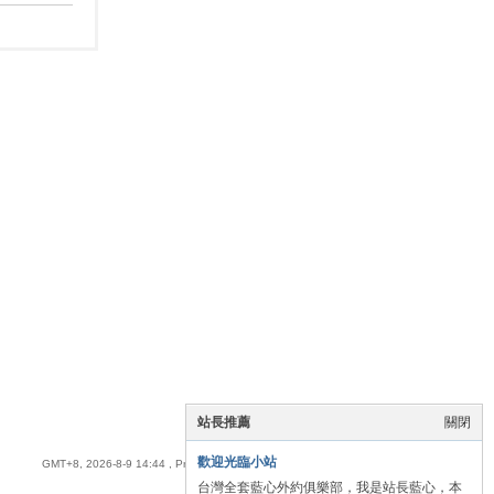
站長推薦
關閉
手機版
|
全臺優質藍心外送茶
歡迎光臨小站
GMT+8, 2026-8-9 14:44
, Processed in 0.051831 second(s), 16 queries .
台灣全套藍心外約俱樂部，我是站長藍心，本