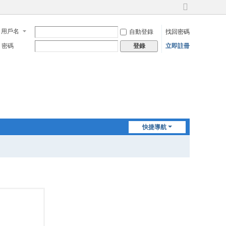
切
換
用戶名
自動登錄
找回密碼
到
寬
密碼
立即註冊
登錄
版
快捷導航