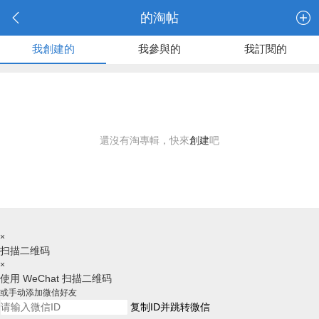
的淘帖
我創建的
我參與的
我訂閱的
還沒有淘專輯，快來
創建
吧
×
扫描二维码
×
使用 WeChat 扫描二维码
或手动添加微信好友
复制ID并跳转微信