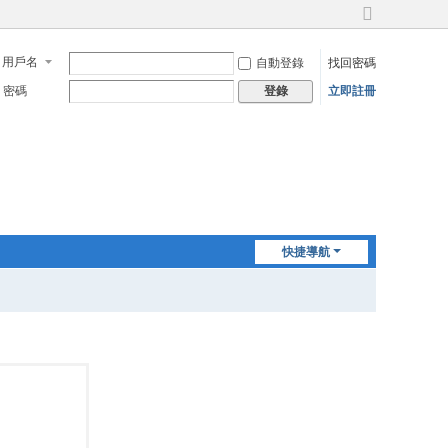
切
換
用戶名
自動登錄
找回密碼
到
寬
密碼
立即註冊
登錄
版
快捷導航