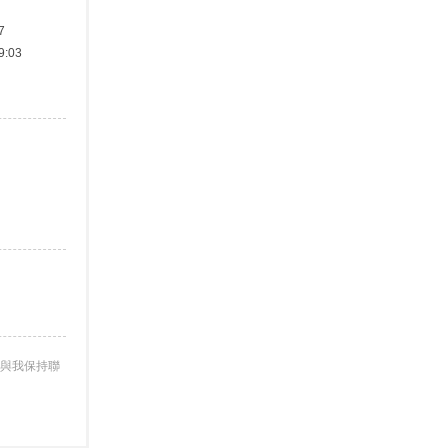
7
:03
與我保持聯