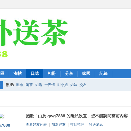
後區
淘帖
日誌
相冊
分享
家園
記錄
熱搜:
吃魚
喝茶
約砲
一夜情
叫小姐
約妹
交友
搜
索
抱歉！由於 qwg7888 的隱私設置，您不能訪問當前內容
查看好友列表
|
加為好友
|
打個招呼
|
發送消息
7888