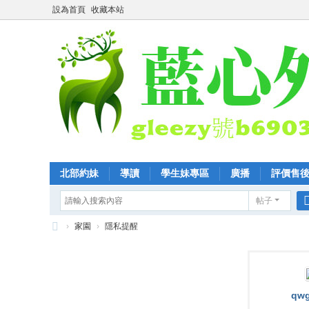
設為首頁
收藏本站
北部約妹
導讀
學生妹專區
廣播
評價售
帖子
›
家園
›
隱私提醒
全
臺
優
qwg
質