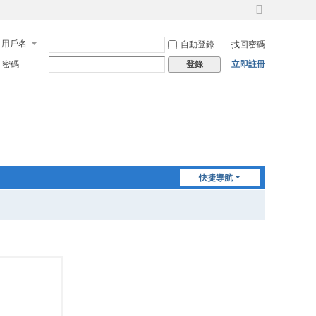
切
換
用戶名
自動登錄
找回密碼
到
寬
密碼
立即註冊
登錄
版
快捷導航