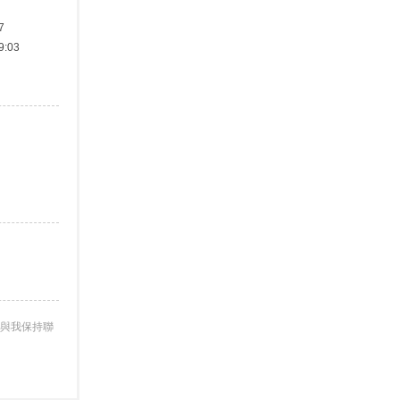
7
:03
與我保持聯