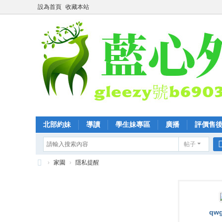
設為首頁
收藏本站
北部約妹
導讀
學生妹專區
廣播
評價售
帖子
›
家園
›
隱私提醒
全
臺
優
qwg
質