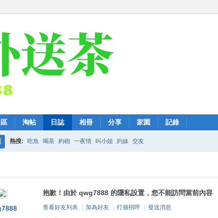
後區
淘帖
日誌
相冊
分享
家園
記錄
熱搜:
吃魚
喝茶
約砲
一夜情
叫小姐
約妹
交友
搜
索
抱歉！由於 qwg7888 的隱私設置，您不能訪問當前內容
查看好友列表
|
加為好友
|
打個招呼
|
發送消息
7888