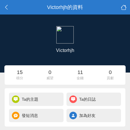
Victorhjh的資料
Victorhjh
15
0
11
0
積分
威望
金錢
貢獻
Ta的主題
Ta的日誌
發短消息
加為好友