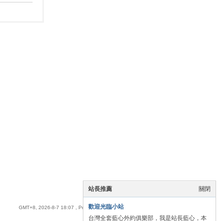
站長推薦
關閉
手機版
|
全臺優質藍心外送茶
歡迎光臨小站
GMT+8, 2026-8-7 18:07
, Processed in 0.049632 second(s), 15 queries .
台灣全套藍心外約俱樂部，我是站長藍心，本