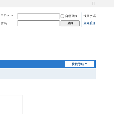
切
換
用戶名
自動登錄
找回密碼
到
寬
密碼
立即註冊
登錄
版
快捷導航