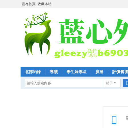
設為首頁
收藏本站
北部約妹
導讀
學生妹專區
廣播
評價售
帖子