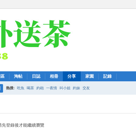
後區
淘帖
日誌
相冊
分享
家園
記錄
熱搜:
吃魚
喝茶
約砲
一夜情
叫小姐
約妹
交友
搜
索
請先登錄後才能繼續瀏覽