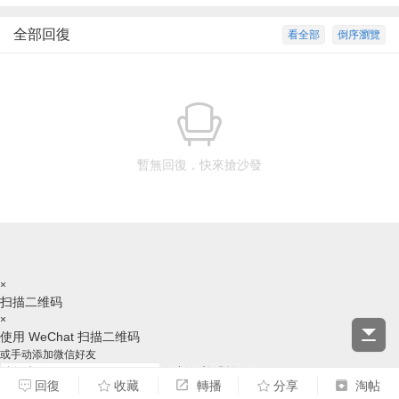
全部回復
看全部
倒序瀏覽
暫無回復，快來搶沙發
×
扫描二维码
×
使用 WeChat 扫描二维码
或手动添加微信好友
复制ID并跳转微信
回復
收藏
轉播
分享
淘帖
请跳转后，手动添加好友，谢谢