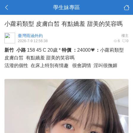
學生妹專區
小蘿莉類型 皮膚白皙 有點嬌羞 甜美的笑容嗎
臺灣雨涵外約
樓主
2026-7-9 12:56:38
6
0
新竹 小路
158 45 C 20歲 *
特價 ：
24000💗
：
小蘿莉類型
皮膚白皙 有點嬌羞 甜美的笑容嗎
活潑的個性 在床上特別有情趣 很會調情 淫叫很撫媚