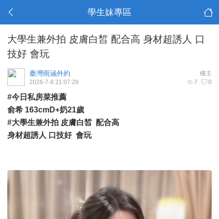
學生妹專區
大學生兼外拍 皮膚白皙 配合高 身材超誘人 口
技好 會玩
臺灣雨涵外約
樓主
2026-7-8 21:07:28
7
0
#今日私房菜推薦
俞希 163cmD+奶21歲
#大學生兼外拍 皮膚白皙 配合高
身材超誘人 口技好 會玩