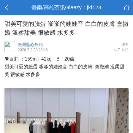
臺南/高雄茶訊Gleezy：jkf123
甜美可愛的臉蛋 嗲嗲的娃娃音 白白的皮膚 會撒
嬌 溫柔甜美 很敏感 水多多
臺灣藍心外約
樓主
2026-7-8 20:20:48
7
0
💖百莉 ：159m｜42kg｜B｜20歲
甜美可愛的臉蛋 嗲嗲的娃娃音 白白的皮膚 會撒嬌 溫柔甜
美 很敏感 水多多