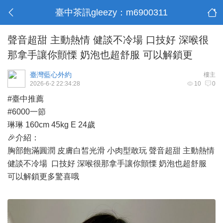
臺中茶訊gleezy：m6900311
聲音超甜 主動熱情 健談不冷場 口技好 深喉很
那拿手讓你顫慄 奶泡也超舒服 可以解鎖更
臺灣藍心外約
樓主
2026-6-2 22:34:28
10
0
#臺中推薦
#6000一節
琳琳 160cm 45kg E 24歲
🎉介紹：
胸部飽滿圓潤 皮膚白皙光滑 小肉型敢玩 聲音超甜 主動熱情
健談不冷場 口技好 深喉很那拿手讓你顫慄 奶泡也超舒服
可以解鎖更多驚喜哦