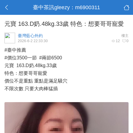
臺中茶訊gleezy：m6900311
元寶 163.D奶.48kg.33歲 特色：想要哥哥寵愛
臺灣藍心外約
樓主
2026-6-2 22:33:30
12
0
#臺中推薦
#價位3500一節 #兩節6500
元寶 163.D奶.48kg.33歲
特色：想要哥哥寵愛
價位不是重點 重點是滿足騷穴
不限次數 只要大肉棒猛插