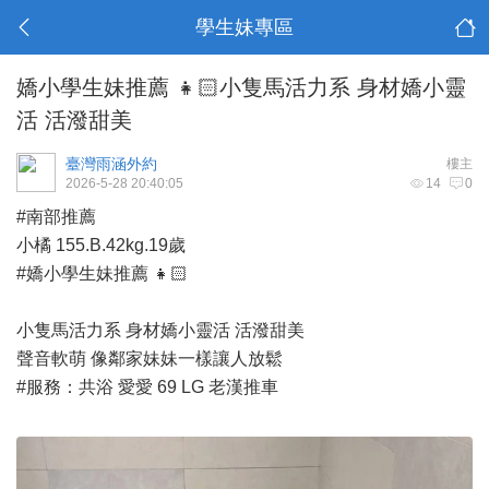
學生妹專區
嬌小學生妹推薦 👧🏻小隻馬活力系 身材嬌小靈
活 活潑甜美
臺灣雨涵外約
樓主
2026-5-28 20:40:05
14
0
#南部推薦
小橘 155.B.42kg.19歲
#嬌小學生妹推薦 👧🏻
小隻馬活力系 身材嬌小靈活 活潑甜美
聲音軟萌 像鄰家妹妹一樣讓人放鬆
#服務：共浴 愛愛 69 LG 老漢推車