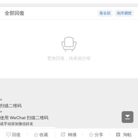
全部回復
看全部
倒序瀏覽
暫無回復，快來搶沙發
×
扫描二维码
×
使用 WeChat 扫描二维码
或手动添加微信好友
复制ID并跳转微信
回復
收藏
轉播
分享
淘帖
请跳转后，手动添加好友，谢谢