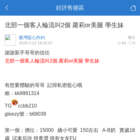
好評售後區
北部一個客人輪流叫2個 蘿莉or美腿 學生妹
臺灣藍心外約
樓主
2026-3-22 19:45:47
64
0
謝謝新手哥哥的信任
北部一個客人輪流叫2個 蘿莉or美腿 學生妹
有想要體驗的哥哥 記得私密藍心哦
賴：kk9991314
TG
ccbb210
gleezy號：b69038
第一個：價位：15000 嬌小可愛 150左右 A-B奶 實歲18
歲 試車后說 很青澀 很有女友FU