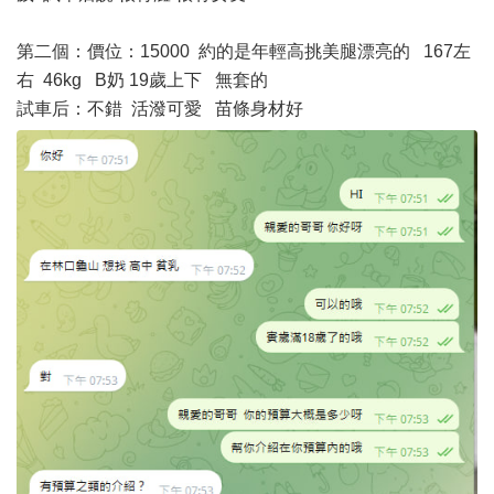
第二個：價位：15000 約的是年輕高挑美腿漂亮的 167左
右 46kg B奶 19歲上下 無套的
試車后：不錯 活潑可愛 苗條身材好