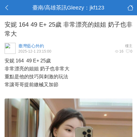
臺南/高雄茶訊Gleezy：jkf123
安妮 164 49 E+ 25歲 非常漂亮的姐姐 奶子也非
常大
臺灣藍心外約
樓主
2025-12-1 23:15:00
16
0
安妮 164 49 E+ 25歲
非常漂亮的姐姐 奶子也非常大
重點是他的技巧與刺激的玩法
常讓哥哥提前繳械又加節