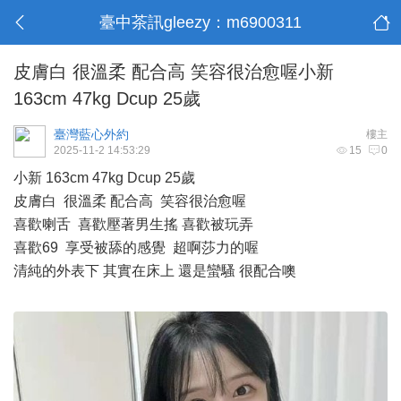
臺中茶訊gleezy：m6900311
皮膚白 很溫柔 配合高 笑容很治愈喔小新
163cm 47kg Dcup 25歲
臺灣藍心外約
樓主
2025-11-2 14:53:29
15
0
小新 163cm 47kg Dcup 25歲
皮膚白 很溫柔 配合高 笑容很治愈喔
喜歡喇舌 喜歡壓著男生搖 喜歡被玩弄
喜歡69 享受被舔的感覺 超啊莎力的喔
清純的外表下 其實在床上 還是蠻騷 很配合噢