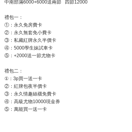
中南部滿6000+6000送兩節 四節12000
禮包一：
①：永久免房費卡
②：永久無套免小費卡
③：私藏紅牌永久半價卡
④：5000學生妹試車卡
⑤：+2000送一節尤物卡
禮包二：
①：3p買一送一卡
②：紅牌包夜半價卡
③：永久情趣絲襪免費卡
④：高級尤物10000現金券
⑤：萬能買一送一卡