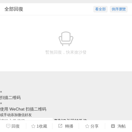
全部回復
看全部
倒序瀏覽
暫無回復，快來搶沙發
×
扫描二维码
×
使用 WeChat 扫描二维码
或手动添加微信好友
复制ID并跳转微信
回復
1收藏
轉播
分享
淘帖
请跳转后，手动添加好友，谢谢