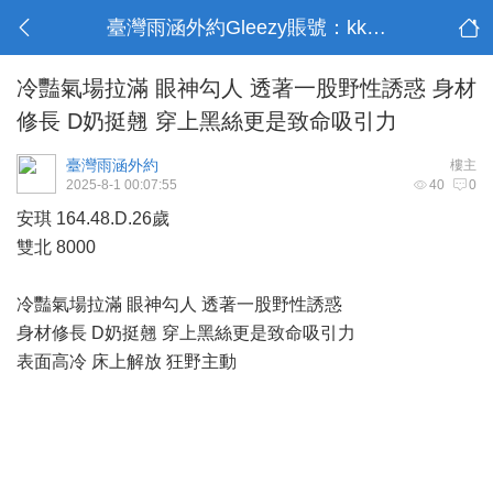
臺灣雨涵外約Gleezy賬號：kk9003
冷豔氣場拉滿 眼神勾人 透著一股野性誘惑 身材
修長 D奶挺翹 穿上黑絲更是致命吸引力
臺灣雨涵外約
樓主
2025-8-1 00:07:55
40
0
安琪 164.48.D.26歲
雙北 8000
冷豔氣場拉滿 眼神勾人 透著一股野性誘惑
身材修長 D奶挺翹 穿上黑絲更是致命吸引力
表面高冷 床上解放 狂野主動