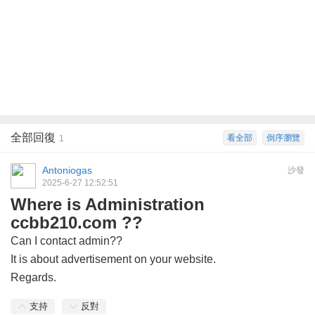
全部回復
看全部
倒序瀏覽
1
Antoniogas
沙發
2025-6-27 12:52:51
Where is Administration
ccbb210.com ??
Can I contact admin??
It is about advertisement on your website.
Regards.
支持
反對