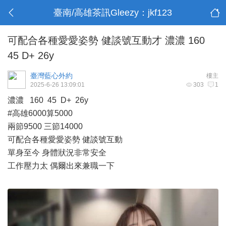
臺南/高雄茶訊Gleezy：jkf123
可配合各種愛愛姿勢 健談號互動才 濃濃 160
45 D+ 26y
臺灣藍心外約
樓主
2025-6-26 13:09:01
303
1
濃濃 160 45 D+ 26y
#高雄6000算5000
兩節9500 三節14000
可配合各種愛愛姿勢 健談號互動
單身至今 身體狀況非常安全
工作壓力太 偶爾出來兼職一下