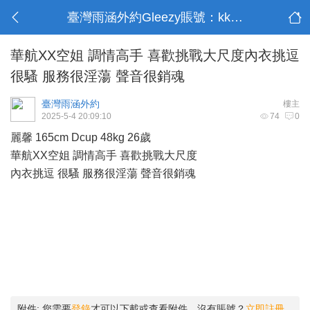
臺灣雨涵外約Gleezy賬號：kk9003
華航XX空姐 調情高手 喜歡挑戰大尺度內衣挑逗
很騷 服務很淫蕩 聲音很銷魂
臺灣雨涵外約
樓主
2025-5-4 20:09:10
74
0
麗馨 165cm Dcup 48kg 26歲
華航XX空姐 調情高手 喜歡挑戰大尺度
內衣挑逗 很騷 服務很淫蕩 聲音很銷魂
附件:
您需要
登錄
才可以下載或查看附件。沒有賬號？
立即註冊