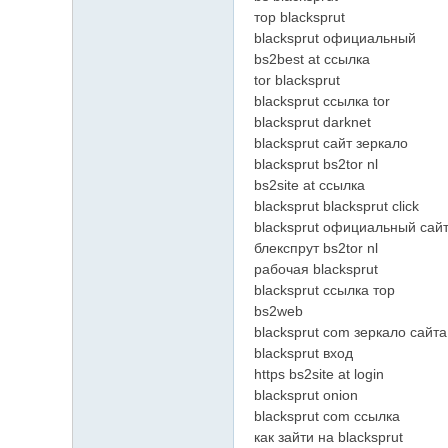
тор blacksprut
blacksprut официальный
bs2best at ссылка
tor blacksprut
blacksprut ссылка tor
blacksprut darknet
blacksprut сайт зеркало
blacksprut bs2tor nl
bs2site at ссылка
blacksprut blacksprut click
blacksprut официальный сай
блекспрут bs2tor nl
рабочая blacksprut
blacksprut ссылка тор
bs2web
blacksprut com зеркало сайта
blacksprut вход
https bs2site at login
blacksprut onion
blacksprut com ссылка
как зайти на blacksprut