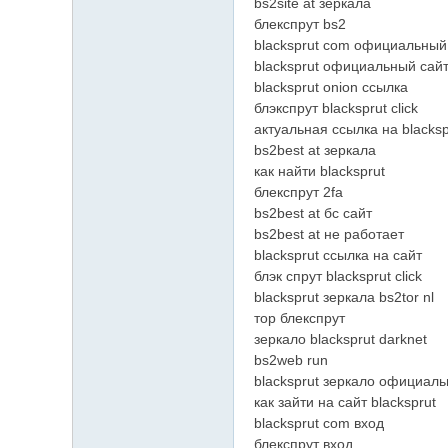
bs2site at зеркала
блекспрут bs2
blacksprut com официальный
blacksprut официальный сай
blacksprut onion ссылка
блэкспрут blacksprut click
актуальная ссылка на blacksp
bs2best at зеркала
как найти blacksprut
блекспрут 2fa
bs2best at бс сайт
bs2best at не работает
blacksprut ссылка на сайт
блэк спрут blacksprut click
blacksprut зеркала bs2tor nl
тор блекспрут
зеркало blacksprut darknet
bs2web run
blacksprut зеркало официаль
как зайти на сайт blacksprut
blacksprut com вход
блекспрут вход