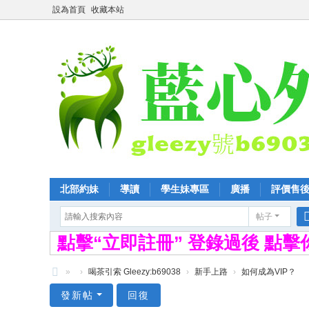
設為首頁
收藏本站
北部約妹
導讀
學生妹專區
廣播
評價售
帖子
點擊“立即註冊” 登錄過後 點
»
›
喝茶引索 Gleezy:b69038
›
新手上路
›
如何成為VIP？
全
發新帖
回復