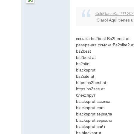
ColdGameKa ??? 2024
!Claro! Aqui tienes 
ссылка bs2best:Bs2beest.at
резервная ссылка:Bs2siite2.a
bs2best
bs2best at
bs2site
blacksprut
bs2site at
https bs2best at
https bs2site at
блекспрут
blacksprut ссылка
blacksprut com
blacksprut зеркала
blacksprut зеркало
blacksprut сайт
bs blacksprut