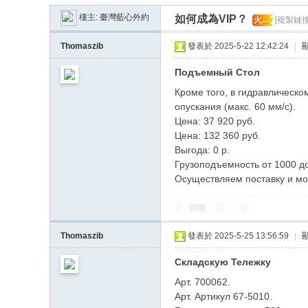
臺
樓主:
臺灣藍心外約
如何成為VIP？
火...
[複製鏈接
優
質
Thomaszib
發表於 2025-5-22 12:42:24
|
藍
Подъемный Стол
心
Кроме того, в гидравлическо
外
опускания (макс. 60 мм/с).
Цена: 37 920 руб.
送
Цена: 132 360 руб.
茶
Выгода: 0 р.
Грузоподъемность от 1000 до
Осуществляем поставку и мо
回復
Thomaszib
發表於 2025-5-25 13:56:59
|
Складскую Тележку
Арт. 700062.
Арт. Артикул 67-5010.