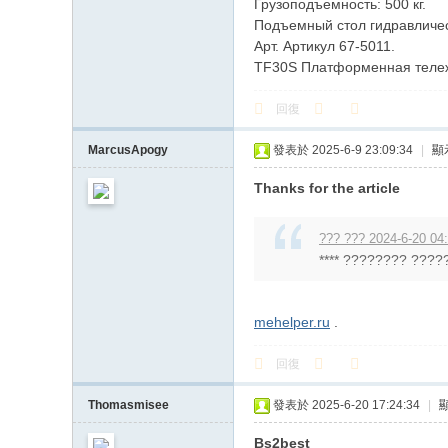
Грузоподъемность: 500 кг.
Подъемный стол гидравличе
Арт. Артикул 67-5011.
TF30S Платформенная тележ
回復
MarcusApogy
發表於 2025-6-9 23:09:34
|
顯
Thanks for the article
??? ??? 2024-6-20 04
**** ???????? ?????
mehelper.ru
.
回復
Thomasmisee
發表於 2025-6-20 17:24:34
|
Bs2best