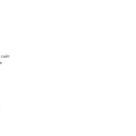
 сайт
ые
т