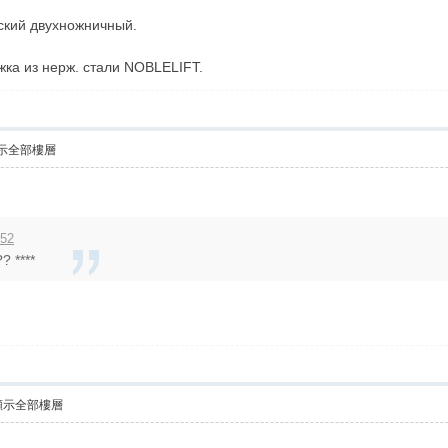
ский двухножничный.
ка из нерж. стали NOBLELIFT.
示全部樓層
:52
? ****
顯示全部樓層