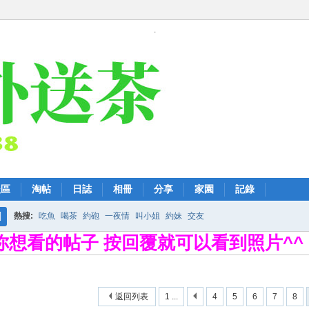
.
後區
淘帖
日誌
相冊
分享
家園
記錄
熱搜:
吃魚
喝茶
約砲
一夜情
叫小姐
約妹
交友
搜
擊你想看的帖子 按回覆就可以看到照片^^
索
返回列表
1 ...
4
5
6
7
8