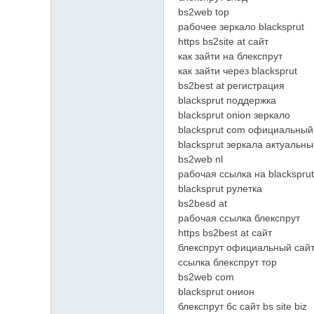
bs2web top
рабочее зеркало blacksprut
https bs2site at сайт
как зайти на блекспрут
как зайти через blacksprut
bs2best at регистрация
blacksprut поддержка
blacksprut onion зеркало
blacksprut com официальный
blacksprut зеркала актуальн
bs2web nl
рабочая ссылка на blacksprut
blacksprut рулетка
bs2besd at
рабочая ссылка блекспрут
https bs2best at сайт
блекспрут официальный сай
ссылка блекспрут тор
bs2web com
blacksprut онион
блекспрут бс сайт bs site biz