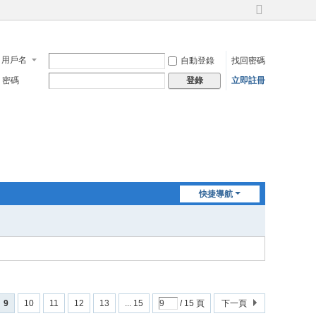
切
換
到
寬
用戶名
自動登錄
找回密碼
版
密碼
立即註冊
登錄
快捷導航
9
10
11
12
13
... 15
/ 15 頁
下一頁