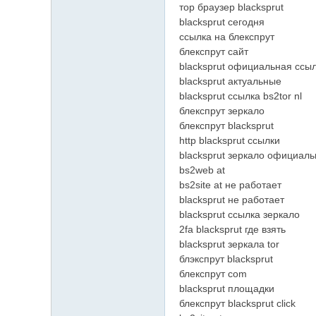
тор браузер blacksprut
blacksprut сегодня
ссылка на блекспрут
блекспрут сайт
blacksprut официальная ссы
blacksprut актуальные
blacksprut ссылка bs2tor nl
блекспрут зеркало
блекспрут blacksprut
http blacksprut ссылки
blacksprut зеркало официал
bs2web at
bs2site at не работает
blacksprut не работает
blacksprut ссылка зеркало
2fa blacksprut где взять
blacksprut зеркала tor
блэкспрут blacksprut
блекспрут com
blacksprut площадки
блекспрут blacksprut click