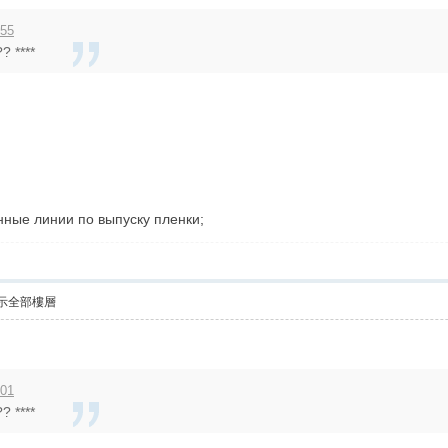
:55
? ****
нные линии по выпуску пленки;
示全部樓層
:01
? ****