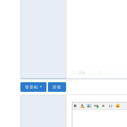
回復
發新帖
回復