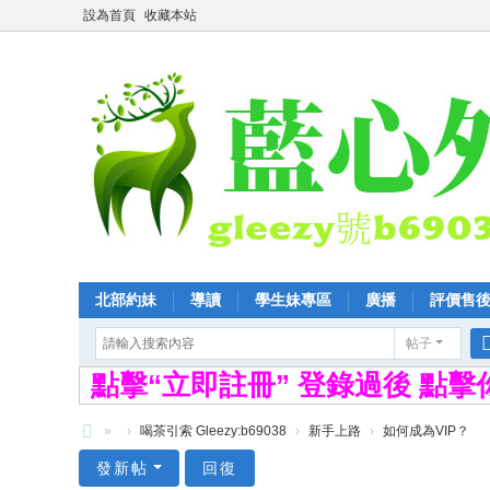
設為首頁
收藏本站
北部約妹
導讀
學生妹專區
廣播
評價售
帖子
點擊“立即註冊” 登錄過後 點
»
›
喝茶引索 Gleezy:b69038
›
新手上路
›
如何成為VIP？
全
發新帖
回復