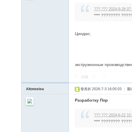
??? ??? 2024-9-28 07
**** ???????? ?????
Циндао;
экструзионные производстве
回復
Altonseisa
發表於 2026-7-3 16:05:03
|
顯
Разработку Ппр
??? ??? 2024-6-22 15
**** ???????? ?????