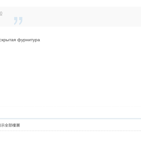
20
скрытая фурнитура
顯示全部樓層