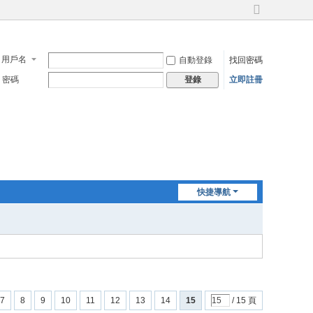
切
換
到
寬
用戶名
自動登錄
找回密碼
版
密碼
立即註冊
登錄
快捷導航
7
8
9
10
11
12
13
14
15
/ 15 頁