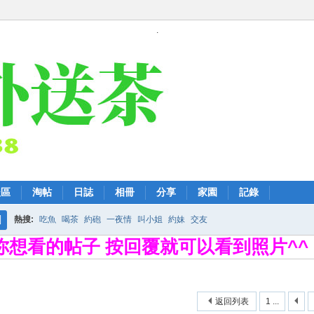
.
後區
淘帖
日誌
相冊
分享
家園
記錄
熱搜:
吃魚
喝茶
約砲
一夜情
叫小姐
約妹
交友
搜
擊你想看的帖子 按回覆就可以看到照片^^
索
返回列表
1 ...