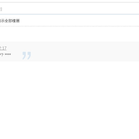
]
顯示全部樓層
2:17
? ****