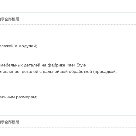
顯示全部樓層
еллажей и модулей;
мебельных деталей на фабрике Inter Style
отовление деталей с дальнейшей обработкой (присадкой,
уальным размерам;
顯示全部樓層