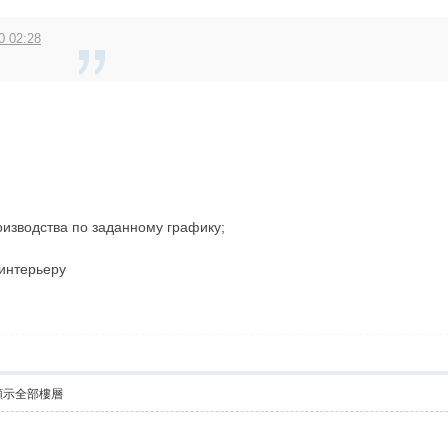
0 02:28
оизводства по заданному графику;
интерьеру
顯示全部樓層