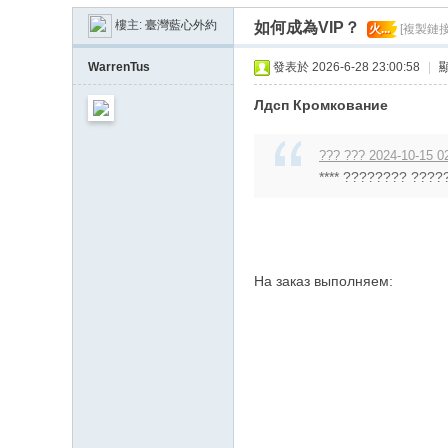
臺
樓主:
臺灣藍心外約
如何成為VIP？
火...
[複製鏈接
優
質
WarrenTus
發表於 2026-6-28 23:00:58
|
藍
Лдсп Кромкование
心
外
??? ??? 2024-10-15 0
**** ???????? ?????
送
茶
На заказ выполняем: