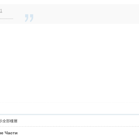
41
..........
示全部樓層
ые Части