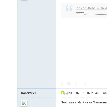
?? ??? 2024-10-6 02:
????.........................
回復
Roberttrier
發表於 2026-7-3 02:23:46
|
顯
Поставка Из Китая Запасн