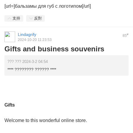
[url=]бальзамы для губ с логотипом[/url]
支持
反對
Lindagrify
#
85
2024-10-20 11:23:53
Gifts and business souvenirs
??? ??? 2024-3-2 04:54
**** ???????? ?????? ****
Gifts
Welcome to this wonderful online store.