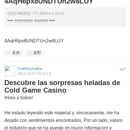
4AqH6px8UNDTUn2w8LUY
QQQ789QQQ ??? 2024-4-1 23:52
**** ???????? ?????? ****
4AqH6px8UNDTUn2w8LUY
支持
反對
ColdGameKa
#
88
2024-10-27 05:12:13
Descubre las sorpresas heladas de
Cold Game Casino
!Hola a todos!
He estado leyendo este material y, sinceramente, me ha
dejado con sentimientos encontrados. Por un lado, valoro
el esfuerzo que se ha puesto en reunir informacion y