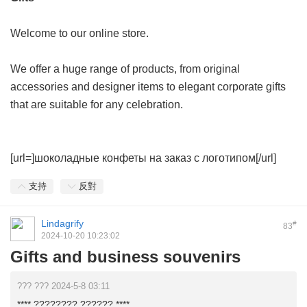
Welcome to our online store.
We offer a huge range of products, from original
accessories and designer items to elegant corporate gifts
that are suitable for any celebration.
[url=]шоколадные конфеты на заказ с логотипом[/url]
支持
反對
Lindagrify
#
83
2024-10-20 10:23:02
Gifts and business souvenirs
??? ??? 2024-5-8 03:11
**** ???????? ?????? ****