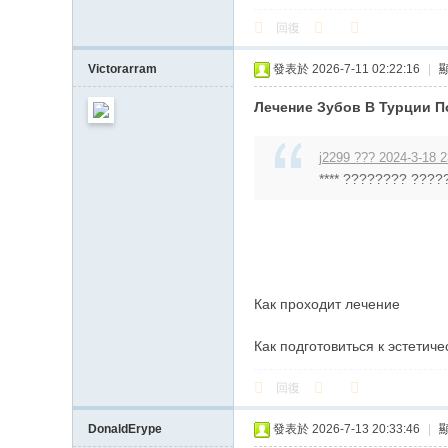
回復
Victorarram
發表於 2026-7-11 02:22:16
|
Лечение Зубов В Турции П
j2299 ??? 2024-3-18 2
**** ???????? ?????
Как проходит лечение
Как подготовиться к эстетич
回復
DonaldErype
發表於 2026-7-13 20:33:46
|