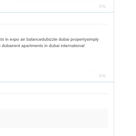
舉報
cts in expo air balancedubizzle dubai propertysimply
 dubairent apartments in dubai international
舉報