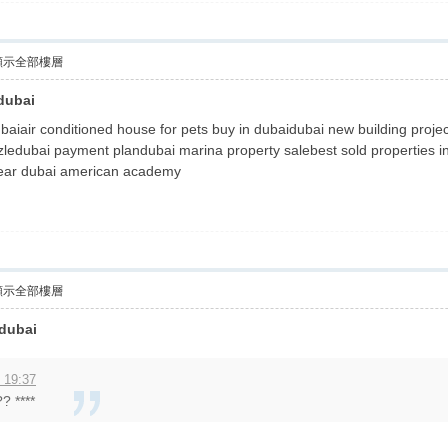
顯示全部樓層
 dubai
ubaiair conditioned house for pets buy in dubaidubai new building proje
ledubai payment plandubai marina property salebest sold properties in
 near dubai american academy
顯示全部樓層
 dubai
 19:37
? ****