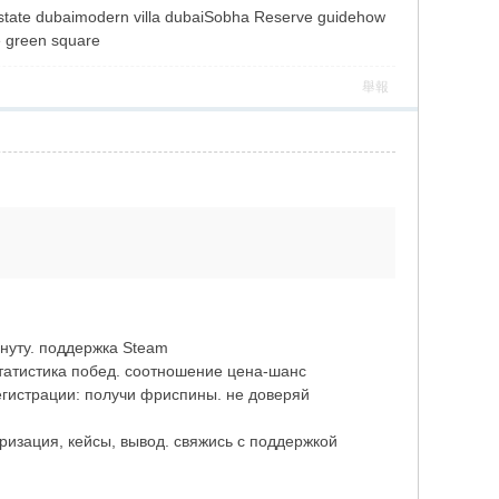
l estate dubaimodern villa dubaiSobha Reserve guidehow
te green square
舉報
инуту. поддержка Steam
статистика побед. соотношение цена-шанс
регистрации: получи фриспины. не доверяй
торизация, кейсы, вывод. свяжись с поддержкой