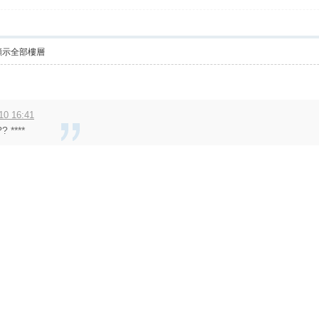
顯示全部樓層
10 16:41
? ****