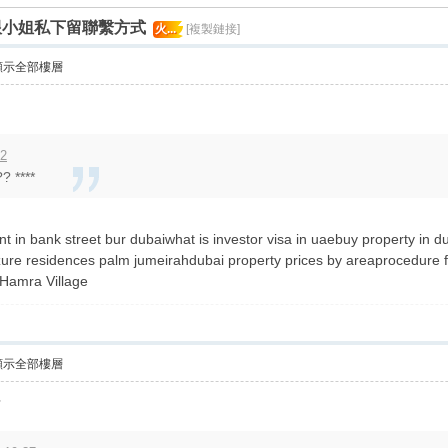
跟小姐私下留聯繫方式
火...
[複製鏈接]
顯示全部樓層
52
? ****
 rent in bank street bur dubaiwhat is investor visa in uaebuy property in 
zure residences palm jumeirahdubai property prices by areaprocedure fo
 Hamra Village
顯示全部樓層