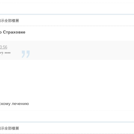
顯示全部樓層
о Страховке
3:56
? ****
ескому лечению
顯示全部樓層