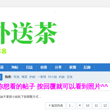
.
後區
淘帖
日誌
相冊
分享
家園
記錄
熱搜:
吃魚
喝茶
約砲
一夜情
叫小姐
約妹
交友
搜
擊你想看的帖子 按回覆就可以看到照片^^
索
妹不要跟小姐私下留聯繫方式 ...
返回列表
1 ...
10
11
12