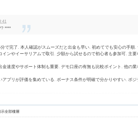
3:41
? ****
短5分で完了. 本人確認がスムーズだと出金も早い. 初めてでも安心の手
トコインやイーサリアムで取引. 少額から試せるので初心者も参加可. 主
 出金速度やサポート体制も重要. デモ口座の有無も比較ポイント. 他の
すいアプリが評価を集めている. ボーナス条件が明確で分かりやすい. ポ
顯示全部樓層