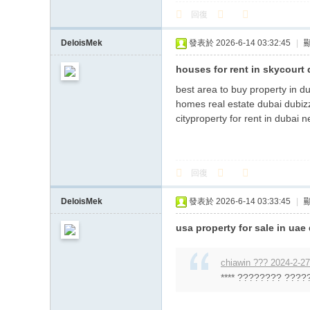
回復
DeloisMek
發表於 2026-6-14 03:32:45
|
houses for rent in skycourt
best area to buy property in d
homes real estate dubai dubizz
cityproperty for rent in dubai
回復
DeloisMek
發表於 2026-6-14 03:33:45
|
usa property for sale in uae
chiawin ??? 2024-2-27
**** ???????? ?????