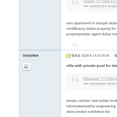
chiawin ??? 2024-2-27
**** ???????? ?????
rent apartment in sharjah duba
mirdifluxury dubai property for
propertyestate agent dubai ma
回復
DeloisMek
發表於 2026-6-14 03:30:45
|
villa with private pool for da
6Maleorelt ??? 2024-4
**** ???????? ?????
dream catcher real estate brok
informationsobha engineering a
show london exhibitors list