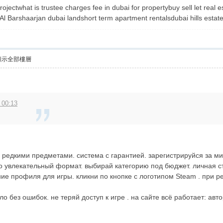
ojectwhat is trustee charges fee in dubai for propertybuy sell let rea
Al Barshaarjan dubai landshort term apartment rentalsdubai hills esta
顯示全部樓層
 00:13
а редкими предметами. система с гарантией. зарегистрируйся за м
но увлекательный формат. выбирай категорию под бюджет. личная 
ние профиля для игры. кликни по кнопке с логотипом Steam . при 
ло без ошибок. не теряй доступ к игре . на сайте всё работает: ав