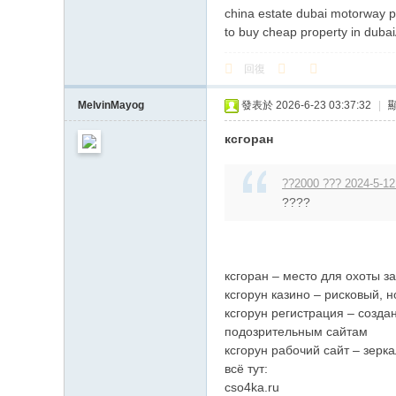
china estate dubai motorway pr
to buy cheap property in dubai
回復
MelvinMayog
發表於 2026-6-23 03:37:32
|
ксгоран
??2000 ??? 2024-5-12
????
ксгоран – место для охоты з
ксгорун казино – рисковый, 
ксгорун регистрация – созда
подозрительным сайтам
ксгорун рабочий сайт – зерка
всё тут:
cso4ka.ru