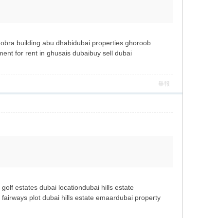
shobra building abu dhabidubai properties ghoroob
ment for rent in ghusais dubaibuy sell dubai
舉報
olf estates dubai locationdubai hills estate
fairways plot dubai hills estate emaardubai property