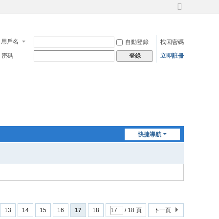
切
換
到
寬
用戶名
自動登錄
找回密碼
版
密碼
立即註冊
登錄
快捷導航
13
14
15
16
17
18
/ 18 頁
下一頁