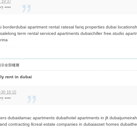
 19:37
? ****
i borderdubai apartment rental ratesal fariq properties dubai location
 salelong term rental serviced apartments dubaichiller free.studio apart
rina
顯示全部樓層
ily rent in dubai
-30 18:15
? ****
ers dubaidamac apartments dubaihotel apartments in jlt dubaijumeirah g
nd contracting llcreal estate companies in dubaiasset homes dubaithe 