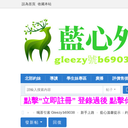
設為首頁
收藏本站
北部約妹
導讀
學生妹專區
廣播
評價售
帖子
點擊“立即註冊” 登錄過後 點
»
›
喝茶引索 Gleezy:b69038
›
新手上路
›
藍心溫馨提示 ：約
全
發新帖
回復