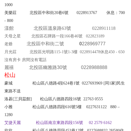
1000
美樂莊 北投區中和街20巷6號 0228913767 休息：700
- 800
漾館 北投區溫泉路63號
0228911118
天母之星 北投區石牌路一段166巷46號
022823189
北投區中和街二號
0
228969777
老爺
月光莊 北投區光明路115-1號1-3樓 0228914478休息450 - 650
沒有房卡
房間沒有電話
麗禧 北投區幽雅路30號 0228988888
松山
豪城
松山區八德路4段624巷1號 0227693969 [同
1
家]
民生
東路不送
洛碁
[
三貝茲
館
]
松山區八德路四段16號 22763 0555
小雅
松山區八德路四段616號5樓 0227631122
880
–
1280
艾捷天麗
松山區南京東路四段156號
02 2579 6162
欣欣 松山區八德路四段453巷12號
0227688832 2
H
580
住