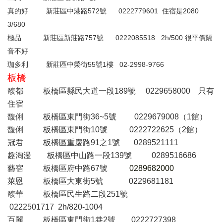
真的好
新莊區中港路572號 0222779601
2080
住宿是
3/680
極品
新莊區新莊路757號
0
222085518
2h/500
很平價隔
音不好
珈多利
新莊區中榮街55號1樓
02-2998-9766
板橋
馥都
板橋區縣民大道一段
189
號
0229658000
只有
住宿
馥俐
板橋區東門街
36~5
號
0229679008
（
1
館）
馥俐
板橋區東門街
10
號
0222722625
（
2
館）
冠君
板橋區重慶路
91
之
1
號
0289521111
趣淘漫
板橋區中山路一段
139
號
0289516686
藝宿
板橋區府中路
67
號
0289682000
萊恩
板橋區大東街
5
號
0229681181
馥華
板橋區民生路二段
251
號
0222501717 2h/820-1004
百麗
板橋區東門街
1
巷
2
號
0222727398