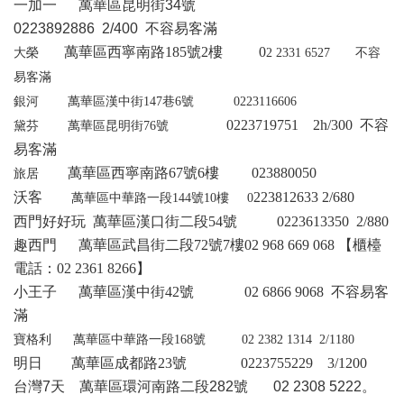
一加一 萬華區昆明街34號
0223892886 2/400 不容易客滿
萬華區西寧南路185號2樓
0
大榮
2 2331 6527
不容
易客滿
銀河
萬華區漢中街147巷6號
0223116606
0223719751
2
h/300
不容
黛芬
萬華區昆明街76號
易客滿
萬華區西寧南路
67
號
6
樓
023880050
旅居
沃客
223812633
2/680
萬華區中華路一段
144
號
10
樓
0
西門好好玩
萬華區漢口街二段
54
號
0223613350 2/880
趣西門
萬華區武昌街二段
72
號
7
樓
02 968 669 068
【櫃檯
電話：
02 2361 8266
】
小王子
萬華區漢中街
42
號
02 6866 9068
不容易客
滿
寶格利
萬華區中華路一段168號
0
2 2382 1314
2/1180
明日
萬華區成都路
23
號
0223755229 3/1200
台灣7天 萬華區環河南路二段282號 02 2308 5222。