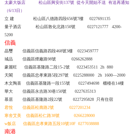
太豪大饭店 松山區興安街137號 從今天開始不送 有送再通知
（6/13日）
立 建 松山區八德路四段656號7樓 0227691135
量子酒店
松山區敦化北路
150
號
0227121777 4200-
5200
信義
晶璽
信義區信義路四段
468
號
3
樓
0223459777
城品
信義區煙廠路
98
號
0266262888
豪麗旺 信義區基隆路二段15-2號 0223453511 2h 880
天閣 信義區忠孝東路5段297號 0225288000 2h 1600—2000
木文陶喜
信義區基隆路一段
155
號
0227494698
櫃檯在
14
樓
華大
信義區永吉路
30
巷
150
號
0227635313
慕居
信義區基隆路
2
段
22
號
0227295828
只有住宿
君悅 信義區松壽路2號 0227201234
寒舍艾美 信義區松仁路38號 0266228000
w
飯店 信義區忠孝東路五段10號10F 0277038888
南港