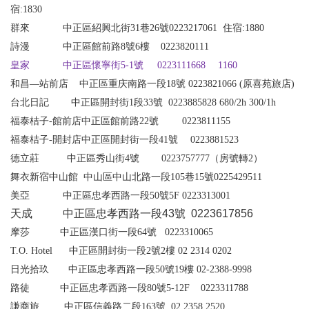
宿
:1830
群來 中正區紹興北街31巷26號0223217061
住宿
:1880
詩漫 中正區館前路8號6樓
0223820111
皇家 中正區懷寧街5-1號 0223111668 1160
和昌—站前店 中正區重庆南路一段18號 0223821066 (原喜苑旅店)
台北日記 中正區開封街1段33號 0223885828
680/2h 300/1h
福泰桔子-館前店中正區館前路22號 0223811155
福泰桔子-開封店中正區開封街一段41號 0223881523
德立莊
中正區秀山街4號
0223757777
（房號轉2）
舞衣新宿中山館 中山區中山北路一段105
巷
15
號0225429511
美亞
中正區忠孝西路一段50號5F
0223313001
天成 中正區忠孝西路一段43號 0223617856
摩莎
中正區漢口街一段
64
號
0223310065
T.O. Hotel
中正區開封街一段
2
號
2
樓
02 2314 0202
日光拾玖
中正區忠孝西路一段
50
號
19
樓
02-2388-9998
路徒
中正區忠孝西路一段
80
號
5-12F 0223311788
謙商旅
中正區信義路二段163號
0
2 2358 2520