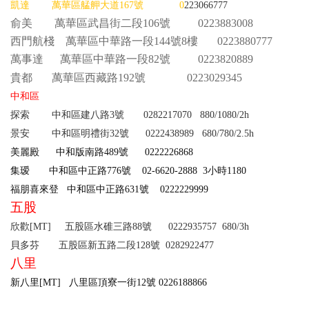
凱達
萬華區艋舺大道167號
0
223066777
俞美 萬華區武昌街二段106號 0223883008
西門航棧
萬華區中華路一段144號8樓 0223880777
萬事達 萬華區中華路一段82號 0223820889
貴都
萬華區西藏路192號 0223029345
中和區
探索 中和區建八路3號 0282217070
880/1080/2h
景安 中和區明禮街32號 0222438989
680/780/2.5h
美麗殿 中和版南路489號 0222226868
集瑷 中和區中正路776號 02-6620-2888
3
小時
1180
福朋喜來登 中和區中正路631號 0222229999
五股
欣歡[MT] 五股區水碓三路88號 0222935757
680/3h
貝多芬 五股區新五路二段128號
0282922477
八里
新八里[MT] 八里區頂寮一街12號 0226188866