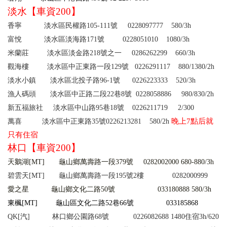
淡水【車資200】
香寧 淡水區民權路105-111號 0228097777
580/3h
富悅 淡水區淡海路171號 0228051010
1080/3h
米蘭莊 淡水區淡金路218號之一 0286262299
660/3h
觀海樓 淡水區中正東路一段129號 0226291117
880/1380/2h
淡水小鎮 淡水區北投子路96-1號 0226223333
520/3h
漁人碼頭 淡水區中正路二段22巷8號 0228058886
980/830/2h
新五福旅社 淡水區中山路95巷18號 0226211719 2/300
晚上
7
點后就
萬喜
淡水區中正東路35號0226213281
580/2h
只有住宿
林口【車資200】
天鵝湖[MT] 龜山鄉萬壽路一段379號 0282002000
680-880/3h
碧雲天[MT]
龜山鄉萬壽路一段195號2樓 0282000999
愛之星
龜山鄉文化二路50號
033180888
580/3h
東楓[MT] 龜山區文化二路52巷66號 033185868
QK[
汽] 林口鄉公園路68號 0226082688
1480
住宿
3h/620