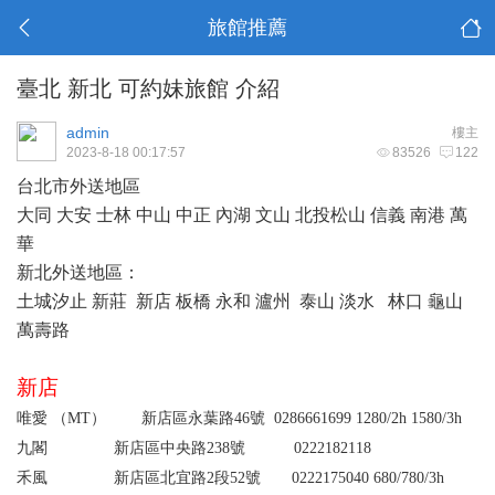
旅館推薦
臺北 新北 可約妹旅館 介紹
admin
樓主
2023-8-18 00:17:57
83526
122
台北市外送地區
大同 大安 士林 中山 中正 內湖 文山 北投松山 信義 南港 萬
華
新北
外送地區：
土城汐止 新莊
新店
板橋 永和 瀘州
泰山 淡水
林口
龜山
萬壽路
新店
唯愛 （
MT
）
新店區永葉路46號 0286661699
1280/2h 1580/3h
九閣 新店區中央路238號 0222182118
禾風 新店區北宜路2段52號 0222175040
680/780/3h