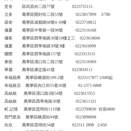
意舍 區武昌街二段77號
0223755111
立多 萬華區開封街二段53號 0223817899
3/780
函舍 萬華區成都路68號
4
-10
樓 0223718812
儷夏 萬華區中華路一段90號 0223116168
儷客 萬華區西寧南路36號10樓之三 0223618666
儷夏 萬華區西寧南路30號3樓 0223616999
國際 萬華區西寧南路157號 0223313131
東龍 萬華區漢口街二段23號 0223116969
華麗 萬華區康定路41號 0223818111
幸福蘋果
萬華區峨眉街
109-2
號
0223117877 2/680
起
幸福旅店
萬華區內江街
55
巷
26
號
02-2371-6808
高絲旅 萬華區漢口路2段54號 0223613353
高絲旅 萬華區西寧南路36號 0223611321
町.記憶 萬華區昆明街1119號 0223709830
住宿
4800
西門星辰 萬華區峨眉街94號 0223898898
欣欣 萬華區昆明街34號 0
22311 2898
2/450