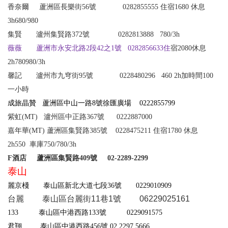
香奈爾
蘆洲區長樂街56號 0282855555 住宿1680 休息
3
h680
/980
集賢
瀘州集賢路372號 0282813888
780/3h
薇薇 蘆洲市永安北路2段42之1號 0282856633住
宿2080休息
2h780980/3h
馨記 瀘州市九穹街95號 0228480296 460 2h加時間100
一小時
成旅晶贊
蘆洲區中山一路8號徐匯廣場
0222855799
紫虹
(MT)
瀘州區中正路
367
號
0222887000
嘉年華
(MT)
蘆洲區集賢路38
5
號 0228475211 住宿1
7
80
休息
2h550
車庫
750/780/3h
F
酒店
蘆洲區集賢路409號
02-2289-2299
泰山
麗京棧 泰山區新北大道七段36號
0229010909
台麗 泰山區台麗街11巷1號 06229025161
133
泰山區中港西路133號
0229091575
君翔
泰山區中港西路
456
號
02 2297 5666