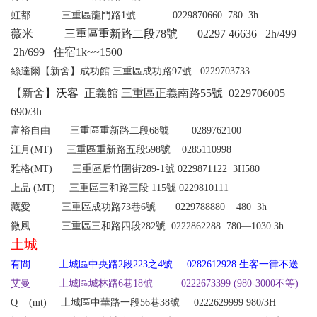
虹都 三重區龍門路1號 0229870660 780 3h
薇米
三重區重新路二段
78
號
02297 46636
2h/499
2h/699
住宿
1k~~1500
絲達爾
【新舍】
成功館 三重區成功路97號 0229703733
【新舍
】沃客
正義館 三重區正義南路55號 022970600
5
690/3h
富裕自由 三重區重新路二段68號
0289762100
江月
(MT)
三重區重新路五段598號
0
285110998
雅格
(MT)
三重區后竹圍街
289-1
號
0229871122 3H580
上品
(MT)
三重區三和路三段
115
號
0229810111
藏愛 三重區成功路73巷6號 0229788880 480 3h
微風 三重區三和路四段282號 0222862288
780—1030 3h
土城
有間 土城區中央路2段223之4號 0282612928 生客一律不送
艾曼 土城區城林路6巷18號 0222673399 (980-3000不等)
Q
(mt)
土城區中華路一段56巷38號 0222629999 980/3H