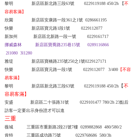
黎明 新店區新北路三段63號 0229119188
450/2h 【
不
容易客滿】
欣園 新店區安康路一段361之1號 0286661195
快樂 新店區寶元路1段1號 0229112077
新加州 新店區北新路一段一號 0229161717
挪威森林 新店區寶喬路235巷15號 0289116866
2l1080 3l1280
雅堤
新店區寶橋路235號250之1號0229127171
快樂
新店區寶元路一段1號
0229112077
3/400
【不容
易客滿】
【
不
黎明 新店區新北路三段63號 0229119188
450/2h
容易客滿】
安盛 新店區二十張路31號 0229101477
780/2h 23
點后
訪客一定要出示身份證才可以進
三重
薇城 三重區市重新路2段21號7樓 0289882868
480/580/2
肯特 三重區成功路75號 0229768686
580/3h