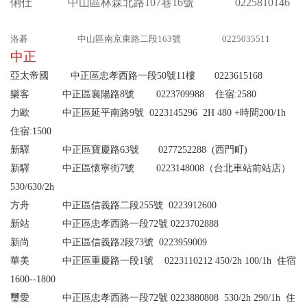
俐仕
中山區林森北路107巷16號 0225810146
洛碁
中山區南京東路二段163號
0
225035511
中正
亞太帝國 中正區忠孝西路一段50號11樓
0223615168
樂客 中正區襄陽路8號 0223709988
住宿
:2580
力歐
中正區延平南路9號 0223145296 2H 480
+
時間
200/1h
住宿
:1500
新驛 中正區寶慶路63號 0277252288 (西門町)
新驛 中正區懷寧街7號 0223148008（台北車站前站店）
530/630/2h
方舟 中正區信義路二段255號 0223912600
新站 中正區忠孝西路一段72號 0223702888
新尚 中正區信義路2段73號 0223959009
華美 中正區重慶路一段1號 0223110212
450/2h 100/1h
住宿
1600--1800
璽愛 中正區忠孝西路一段72號 0223880808
530/2h 290/1h
住