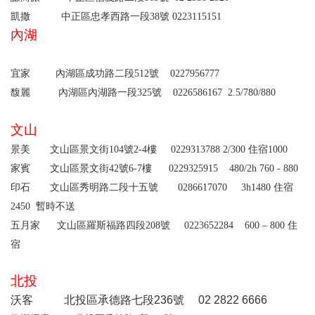
凱撒
中正區忠孝西路一段
38
號
0223115151
內湖
宜家
內湖區成功路二段512號
0227956777
馥麗 內湖區內湖路一段325號 0226586167 2.5/780/880
文山
景美
文山區景文街
104
號
2-4
樓
0229313788 2/300
住宿
1000
家賓
文山區景文街
42
號
6-7
樓
0229325915 480/2h 760 - 880
印石
文山區秀明路二段十五號
0286617070 3h1480
住宿
2450
暫時不送
五月家
文山區羅斯福路四段
208
號
0223652284 600 – 800
住
宿
北投
沃客 北投區承德路七段236號 02 2822 6666