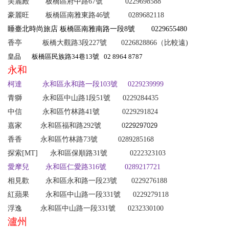
美麗殿
板橋區府中路67號
0
229698588
豪麗旺 板橋區南雅東路46號 0289682118
睡臺北時尚旅店 板橋區南雅南路一段8號
0229655480
香亭 板橋大觀路3段227號 0226828866（比較遠)
皇品 板橋區民族路34巷13號 02 8964 8787
永和
柯達 永和區永和路一段103號 0229239999
青獅 永和區中山路1段51號 0229284435
中信 永和區竹林路41號 0229291824
嘉
家
永和區福和路292號 0
229297029
香香 永和區竹林路73號 0289285168
探索[MT] 永和區保順路31號 0222323103
愛摩兒 永和區仁愛路316號 0289217721
相見歡 永和區永和路一段23號 0229276188
紅蘋果 永和區中山路一段331號 0229279118
浮逸
永和區中山路一段331號
0
232330100
瀘州