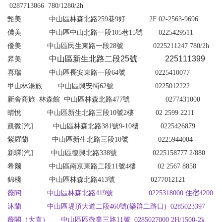
0287713066
780/1280/2h
甄美
中山區林森北路
259
巷
9
好
2F 02-2563-9696
儂美 中山區中山北路一段105巷15號 0225429511
優美
中山區民生東路一段28號 0225211247
780/2h
中山區新生北路二段
25
號
225111399
昇美
喜瑞
中山區長安東路一段64號
0
225410077
甲山林湯旅
中山區興安街
62
號
0225012222
新舍商旅
林森館
中山區林森北路
477
號
0277431000
晴悅
中山區新生北路三段
10
號
2
樓
02 2599 2211
凱微[汽] 中山區林森北路381號9-10樓 0225426879
紫羅蘭
中山區新生北路三段10號 0225944004
新驛
[
汽]
中山區復興北路
338
號
0225158777 2/880
希爾
中山區南京東路二段
11
號
4
樓
02 2567 8858
錦棧
中山區林森北路
413
號
0277012121
薇閣
中山區林森北路419號 0225318000
住宿
4200
沐蘭
中
山區堤頂大道二段
460
號
(
樂群二路口
) 0285023397
薇閣（大直）
中山區
區敬業三路11號 0285027000
2H/1500-2k