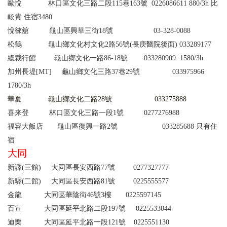
歐悅
林口區文化三路二段115巷163號 0226086611 880/3h 比
較貴
住宿
3480
悅徠舘
龜山區興華三街
18
號
03-328-0088
松鶴 龜山鄉文化村文化2路56號(長庚醫院後面) 033289177
總裁行館 龜山鄉文化一路86-18號 033280909
1580/3h
加州長堤[MT]
龜山鄉文化三路37巷29號 033975966
1780/3h
華夏
龜山鄉文化二路28號 033275888
喜来登
林口區文化三路一段1號
0
277276988
福容大
飯
店
龜山區復興一路2號
033285688
只有住
宿
大同
新譯(三館) 大同區長安西路77號 0277327777
新驛(二館) 大同區長安西路81號 0225555577
金龍 大同區華陰街46號3樓 0225597145
百宣 大同區延平北路二段197號 0225533044
迪樂 大同區延平北路一段121號 0225551130