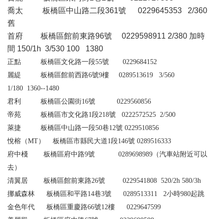
喬太
板橋區中山路二段
361
號
0229645353 2/360
舊
首府
板橋區館前東路
96
號
0229598911 2/380
加時
間
150/1h 3/530 100 1380
正點 板橋區文化路一段55號 0229684152
麗緹 板橋區館前西路6號9樓 0289513619
3/560
1/180 1360--1480
君利 板橋區公園街16號 0229560856
帝苑 板橋區市文化路1段218號 0222572525
2/500
萊捷 板橋區中山路一段50巷12號 0229510856
悅榕（
MT
） 板橋區市縣民大道1段146號 0289516333
府中棧 板橋區府中路9號 0289698989（汽車站附近可以
去）
清翼居 板橋區館前東路26號 0229541808
520/2h 580/3h
挪威森林 板橋區和平路14巷3號 0289513311
2
小時
980
起跳
金色年代 板橋區重慶路66號1
2
樓 0229647599