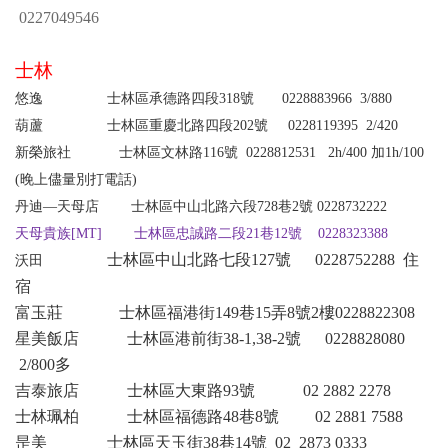
0227049546
士林
悠逸
士林區承德路四段318號
0228883966
3/880
葫蘆
士林區重慶北路四段202號 0228119395
2/420
新榮旅社
士林區文林路116號 0228812531
2h/400
加
1h/100
(
晚上儘量別打電話
)
丹迪—天母店 士林區中山北路六段728巷2號 0228732222
天母貴族[MT]
士林區忠誠路二段21巷12號 0228323388
士林區中山北路七段127號
0
228752288
住
沃田
宿
富玉莊 士林區福港街149巷15弄8號2樓0228822308
星美飯店 士林區港前街38-1,38-2號 0228828080
2/800多
吉泰旅店
士林區大東路
93
號
02 2882 2278
士林珮柏
士林區福德路
48
巷
8
號
02 2881 7588
昰美
士林區天玉街
38
巷
14
號
02 2873 0333