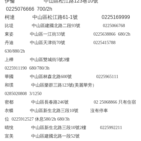
伊倫 中山區松江路123巷10號
0225076666 700/2h
柯達 中山區松江路61-1號 0
225169999
比堤
中山區建國北路二段93號 0225066768
東姿
中山區一江街33號 0225638866
680/2h
丹迪
中山區天津街70號 0225415788
630/880/2h
上樺
中山區雙城街5號2樓
0225911190
680/780/3h
華國
中山區林森北路600號 0225965111
和璞 中山區樂群三路123號(美麗華旁）
0285020808
3/1250
密都 中山區長春路246號 02 25068866
只有住宿
衣蝶 中山區新生北路三段10號 沒有停車
位 0225912527 休息
580/2h 680/3h
晴悅 中山區新生北路三段10號2樓 0225992211
宣美 中山區建國北路一段52號