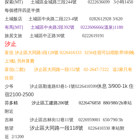
探索
(MT)
土城區金城路三段244號
0
222636699
3
小時
1450
每個禮拜四是半價
土城飯店
土城區中央路二段
223-4
號
0282612928 3/620
有馬[MT] 土城區中央路2段392號 0222606666(溫泉)1180
旅居文旅 土城區中正路30號 0222619191
汐止
富信 汐止區大同路1段128號 0226416333 3256住宿可以唱歌早9到晚
上9點 另外算費
富信(二館)
汐止區大同路一段152號 02-2647-7222
這
2
家只有
住宿
休息
3/900-1k
住
少爷
汐止區勤進路83巷1-1號
0226410599
宿
2100-2500
芬多精 汐止區工建路206號 0226476858
880/980/2h
車站
附近
吉林
汐止區吉林街12巷11號
0226959001
650/790/3h
汐止區大同路一段
118
號
慾望
0
226410330
車站附
近
2/1200