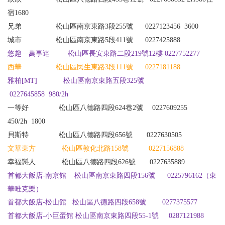
宿
1680
兄弟
松山區南京東路3段255號 0227123456
3600
城市
松山區南京東路5段411號 0227425888
悠趣—萬事達
松山區長安東路二段219號12樓 0227752277
西華
松山區民生東路3段111號 0227181188
雅柏[MT]
松山區南京東路五段325號
0227645858
980/2h
一等好
松山區八德路四段6
24
巷2號 0227609255
450/2h 1800
貝斯特
松山區八德路四段656號 0227630505
文華東方
松山區敦化北路158號 0227156888
幸福戀人
松山區八德路四段626號 0227635889
（東
首都大飯店-南京館
松山區南京東路四段156號
0225796162
華唯克樂）
首都大飯店-松山館
松山區八德路四段658號
0277375577
首都大飯店-小巨蛋館 松山區南京東路四段55-1號 0287121988