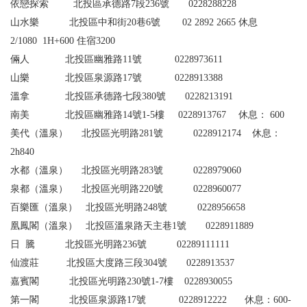
依戀
探索
北投區承德路7段236號 0228288228
山水樂
北投區中和街20巷6號
02 2892 2665
休息
2/1080 1H+600
住宿
3200
倆人 北投區幽雅路11號 0228973611
山樂 北投區泉源路17號 0228913388
溫拿 北投區承德路七段380號 0228213191
南美 北投區幽雅路14號1-5樓 0228913767 休息： 600
美代（溫泉） 北投區光明路281號 0228912174 休息：
2h840
水都（溫泉） 北投區光明路283號 0228979060
泉都（溫泉） 北投區光明路220號 0228960077
百樂匯（溫泉） 北投區光明路248號 0228956658
凰鳳閣（溫泉） 北投區溫泉路天主巷1號 0228911889
日 騰 北投區光明路236號 02289111111
仙渡莊 北投區大度路三段304號 0228913537
嘉賓閣 北投區光明路230號1-7樓 0228930055
第一閣 北投區泉源路17號 0228912222 休息：600-