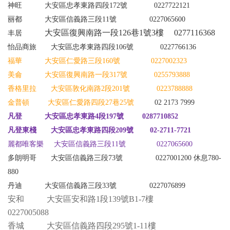
神旺 大安區忠孝東路四段172號
0227722121
丽都
大安區信義路三段
11
號
0227065600
大安區復興南路一段126巷1號3樓
0277116368
丰居
怡品商旅
大安區忠孝東路四段
106
號
0227766136
福華 大安區仁愛路三段160號 0227002323
美侖 大安區復興南路一段317號 0255793888
香格里拉 大安區敦化南路2段201號 0223788888
金普頓 大安區仁愛路四段27巷25號
02 2173 7999
凡登 大安區忠孝東路4段197號 0287710852
凡登東棧
大安區忠孝東路四段
209
號
02-2711-7721
麗都唯客樂 大安區信義路三段11號 0227065600
多朗明哥 大安區信義路三段73號 0227001200 休息780-
880
丹迪 大安區信義路三段33號 0227076899
安和
大安區安和路1段139號B1-7樓
0227005088
香城 大安區信義路四段295號1-11樓