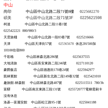
中
山
尚印
中山區中山北路二段
71
號
8
樓
0
225682270
碩美 中山區中山北路二段71號3F 0
225621598
柯達 中山區中山北路二段11巷1號
0225422221 880/980/3
天雲旅棧 中山區中山北路一段83巷7號 0225216666
天津 中山區天津街57號
025365678
休息2H/500加
1H100住宿800
千彩格 中山區林森北路286號 0225637555
大地清旅 中山區長安東路二段246號 0227110120
豪爵飯店 中山區德惠街170巷24號
0
225942977
凱林賓館 中山區新生北路二段149巷32號 0225421010
趣旅館-林森館
中山區林森北路487號 0225115511 780/3h
富驛 中山區南京東路三段131號 0255720777電梯需刷卡
沒有休息
洛碁—富麗安館 中山區松江路95-1號 02
2
5041188