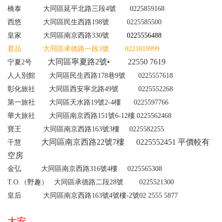
橋泰
大同區延平北路三段4號
0225859168
西悠 大同區民生西路198號 0225585500
皇家 大同區南京西路3
30
號
0225556488
君品 大同區承德路一段3號 0221819999
大同區寧夏路2號•
22550 7619
宁夏2号
人人別館 大同區民生西路178巷9號 0225557618
彰化旅社 大同區西安寧北路49號 0225552268
第一旅社 大同區天水路19號2-4樓 0225597766
華大旅社 大同區南京西路151號6-12樓 0225562468
寶王
大同區南京西路
163
號
3
樓
0225582255
大同區南京西路22號7樓
0225552451
平價較有
千慧
空房
金弘
大同區南京西路
316
號
4
樓
0225565308
T.O.
（野趣）
大同區承德路二段
28
號
0225521300
皇后
大同區南京西路
163
號
4
號樓
-2
號
02 2555 5877
大安