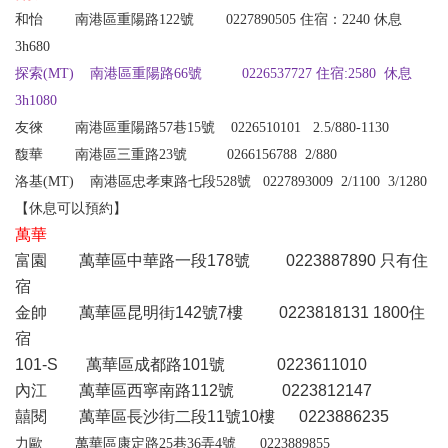
和怡
南港區重陽路122號 0227890505 住宿：2240 休息
3h680
探索
(MT)
南港區重陽路66號 0226537727 住宿:2580 休息
3h1080
友徠 南港區重陽路57巷15號 0226510101 2.5/880-1130
馥華 南港區三重路23號 0266156788
2/880
洛基(MT) 南港區忠孝東路七段528號 0227893009 2/1100 3/1280
【休息可以預約
】
萬華
富園 萬華區中華路一段178號 0223887890 只有住
宿
金帥 萬華區昆明街142號7樓 0223818131 1800住
宿
101-S 萬華區成都路101號 0223611010
內江 萬華區西寧南路112號 0223812147
囍閱 萬華區長沙街二段11號10樓 0
223886235
力歐 萬華區康定路25巷36弄4號 0223889855