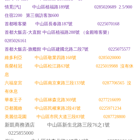
情覓[汽]
中山區植福路189號 0285020689
2.5/900
住宿
2200
第三個訪客加
600
首都唯客樂
中山區長春路187號 0225070168
（金殿唯客樂）
首都大飯店-大直館
中山區植福路288號
0285026161
首都大飯店-旗艦館 中山區建國北路二段7號
0225075577
維多利亞 中山區敬業四路168號 0285020000
長榮桂冠
中山區松江路63號 0225019988
沒有休
息
六福皇宮 中山區南京東路三段133號 0287706565
沒
有休息
華泰王子 中山區林森北路369號 0277216699
亞都麗緻
中山區民權東路2段41號 0225971234
美麗信花園 中山區市民大道三段83號 0287728800
新凱商務酒店 中山區新生北路三段76之1號
0225855000