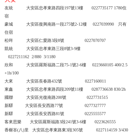
友統 大安區忠孝東路四段197號13樓 0227735177
1780
住
宿
豪城 大安區復興南路一段275號2-12樓 0227039990
只有
住宿
松哖 大安區仁愛路3段8號 0227070707
凱統 大安區忠孝東路三段8號3-9樓
0227211162
2/880 3/1180
欣和 大安區羅斯福路二段75-1號2-6樓 0223660105
400/2.5
+1h/100
大來 大安區長春路432號 0227160011
東鑫 大安區忠孝東路四段209號11樓 0287736638
830/2h
國聯 大安區光復南路200號 0227731515
新驛 大安區長安西路77號 0277327777
新驛
大安區長安西路81號
0225555577
客來思樂 大安區羅斯福路3段241號3-6樓 0223626555
香榭峇(八)里 大安區忠孝東路東3段305號 0227114159
3/430