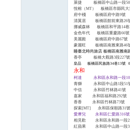
萊捷 板橋區中山路一段50巷12號
悅榕（
MT
） 板橋區市縣民大道1段1
府中棧 板橋區府中路9號 0
清翼居 板橋區館前東路26號 
挪威森林 板橋區和平路14巷3號 
金色年代 板橋區重慶路66號
美麗殿
板橋區府中路67號
豪麗旺 板橋區南雅東路46號 
睡臺北時尚旅店 板橋區南雅南
香亭 板橋大觀路3段227號 0
皇品 板橋區民族路34巷13號 02 8
永和
柯達 永和區永和路一段103號 
青獅 永和區中山路1段51號 0
中信 永和區竹林路41號 02
嘉
家
永和區福和路292
香香 永和區竹林路73號 02
探索[MT] 永和區保順路31號
愛摩兒 永和區仁愛路316號 0
相見歡 永和區永和路一段23號 
紅蘋果 永和區中山路一段331號