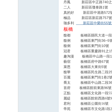
丹鳳
新莊區中正路740之
新莊區瓊泰路1號 0
二人
真的好
新莊區中港路572號
極品
新莊區新莊路757號
珈多利
新莊區中榮街55號
板橋
馥都
板橋區縣民大道一段
36~5
馥俐
板橋區東門街
10
馥俐
板橋區東門街
號
91
1
冠君
板橋區重慶路
之
1
趣淘漫
板橋區中山路一段
67
藝宿
板橋區府中路
號
5
0
萊恩
板橋區大東街
號
2
馥華
板橋區民生路二段
1
2
百麗
板橋區東門街
巷
3
喬太
板橋區中山路二段
96
首府
板橋區館前東路
號
正點 板橋區文化路一段55號 
麗緹 板橋區館前西路6號9樓 0
君利 板橋區公園街16號 02
帝苑 板橋區市文化路1段218號 