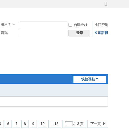
切
換
到
寬
用戶名
自動登錄
找回密碼
版
密碼
立即註冊
登錄
快捷導航
5
6
7
8
9
10
... 13
/ 13 頁
下一頁