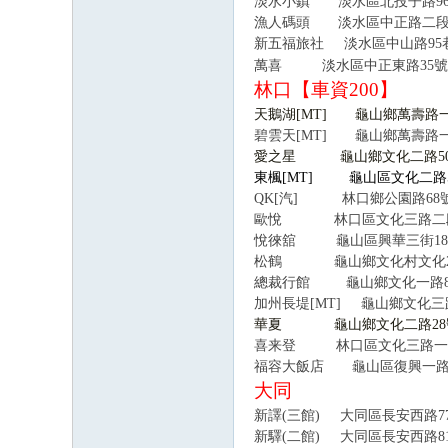
淡水小鎮 淡水區北投子路96-1
漁人碼頭 淡水區中正路二段22巷8
新五福旅社 淡水區中山路95巷18號
萬喜
淡水區中正東路35號02
林口【車資200】
天鵝湖[MT] 龜山鄉萬壽路一段3
碧雲天[MT]
龜山鄉萬壽路一
愛之星
龜山鄉文化二
東楓[MT] 龜山區文化二路5
QK[
汽] 林口鄉公園路68號 
歐悅
林口區文化三路二段115
悅徠舘
龜山區興華三街
18
松鶴 龜山鄉文化村文化2路56號
總裁行館 龜山鄉文化一路86-1
加州長堤[MT]
龜山鄉文化三路
華夏
龜山鄉文化二路2
喜来登
林口區文化三路
福容大
飯
店
龜山區復興一
大同
新譯(三館) 大同區長安西路77號
新驛(二館) 大同區長安西路81號