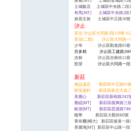
探索
(MT)
土城區金城路三段2
土城飯店
土城區中央路二段
有馬[MT] 土城區中央路2段392號
旅居文旅 土城區中正路30號
汐止
富信 汐止區大同路1段128號 02
富信(二館)
汐止區大同路一段15
少爷
汐止區勤進路83巷1
芬多精 汐止區工建路206號 
吉林
汐止區吉林街12巷
慾望
汐止區大同路一段
新莊
翰品酒店 新莊區中正路82號 
凱悅嘉軒 新莊區新北大道三段
美麗心
新莊區新樹路
242
雅緹[MT] 新莊區復興路三段8號 0
歐游
[MT]
新莊區
源路
746
思
馥華
新莊區大觀街60號 02
香奈爾(輔大)
新莊區後港一路1
美麗海[
]
新莊區中山路一段
MT