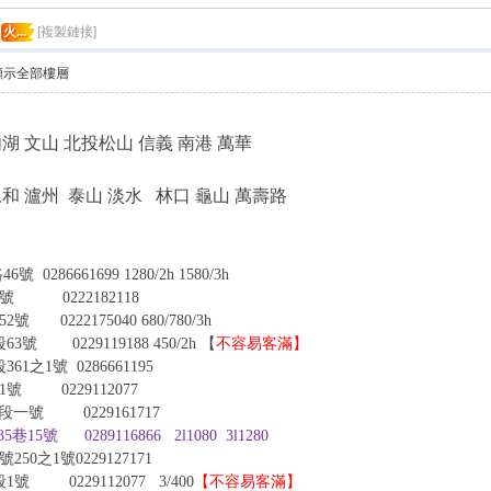
火...
[複製鏈接]
顯示全部樓層
內湖 文山 北投松山 信義 南港 萬華
和 瀘州
泰山 淡水
林口
龜山
萬壽路
號 0286661699
1280/2h 1580/3h
0222182118
0222175040
680/780/3h
 0229119188
450/2h 【
不容易客滿】
號 0286661195
0229112077
 0229161717
5號 0289116866
2l1080 3l1280
50之1號0229127171
段1號
0229112077
3/400
【不容易客滿】