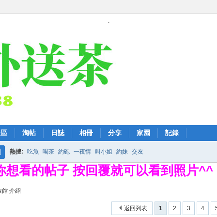
.
後區
淘帖
日誌
相冊
分享
家園
記錄
熱搜:
吃魚
喝茶
約砲
一夜情
叫小姐
約妹
交友
搜
擊你想看的帖子 按回覆就可以看到照片^^
索
旅館 介紹
返回列表
1
2
3
4