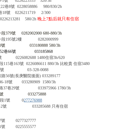
號 0226223333
520/3h
號 0228058886
980/830/2h
 0226211719 2/300
晚上
7
點后就只有住宿
26213281
580/2h
79號 0282002000
680-880/3h
段195號2樓 0282000999
路50號
033180888
580/3h
2巷66號 033185868
0226082688
1480
住宿
3h/620
巷163號 0226086611 880/3h 比較貴
住宿
3480
號
03-328-0088
(長庚醫院後面) 033289177
8號 033280909
1580/3h
37巷29號 033975966
1780/3h
8號 033275888
一段1號
0
277276988
路2號
033285688
只有住宿
 0277327777
 0225555577