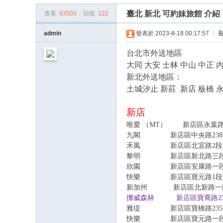
臺
臺北 新北 可約妹旅館 介紹
查看:
83503
|
回復:
122
優
質
admin
發表於 2023-8-18 00:17:57
|
藍
台北市外送地區
心
大同 大安 士林 中山 中正 
外
新北
外送地區：
送
土城汐止 新莊
新店
板橋 永
茶
新店
唯愛 （
MT
）
新店區永葉路46
九閣 新店區中央路238號 
禾風 新店區北宜路2段52號 
黎明 新店區新北路三段63號
欣園 新店區安康路一段361之1
快樂 新店區寶元路1段1號 
新加州 新店區北新路一段一號
挪威森林 新店區寶喬路235巷1
雅堤
新店區寶橋路235號2
快樂
新店區寶元路一