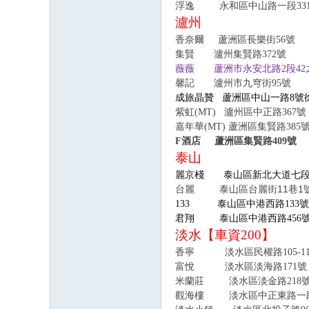
浮逸
永和區中山路一段33
瀘州
香奈爾
蘆洲區長樂街56號 02
集賢
瀘州集賢路372號 0
薇薇 蘆洲市永安北路2段42之1號
馨記 瀘州市九穹街95號 0228
成旅晶贊
蘆洲區中山一路8號
紫虹
(MT)
瀘州區中正路
367
號
嘉年華
(MT)
蘆洲區集賢路38
5
號
F
酒店
蘆洲區集賢路409號
泰山
麗京棧 泰山區新北大道七段
台麗 泰山區台麗街11巷1號 
133
泰山區中港西路133號
君翔
泰山區中港西路
456
淡水【車資200】
香寧 淡水區民權路105-111號
富悅 淡水區淡海路171號 0
米蘭莊 淡水區淡金路218號之一
觀海樓 淡水區中正東路一段129