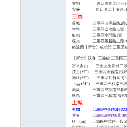
黎明 新店區新北路三段63號
安盛 新店區二十張路31號 
三重
薇城 三重區市重新路2段21號7樓
肯特 三重區成功路75號 0
虹都 三重區龍門路1號 0229
薇米
三重區重新路二段
7
絲達爾
【新舍】
成功館 三重區成功
【新舍
】沃客
正義館 三重區正義南
富裕自由 三重區重新路二段
江月
(MT)
三重區重新路五段
雅格
(MT)
三重區后竹圍街
2
上品
(MT)
三重區三和路三
藏愛 三重區成功路73巷6號 02
微風 三重區三和路四段282號 
土城
有間 土城區中央路2段223之4
艾曼 土城區城林路6巷18號 022
Q
(mt)
土城區中華路一段56巷3