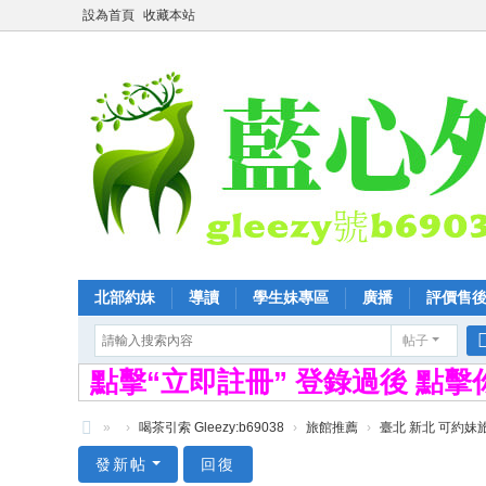
設為首頁
收藏本站
北部約妹
導讀
學生妹專區
廣播
評價售
帖子
點擊“立即註冊” 登錄過後 點
»
›
喝茶引索 Gleezy:b69038
›
旅館推薦
›
臺北 新北 可約妹
全
發新帖
回復