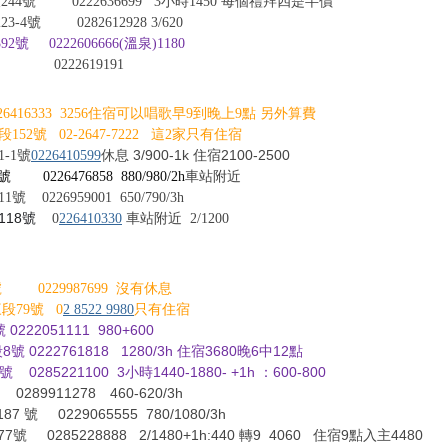
44號
0
222636699
3
小時
1450
每個禮拜四是半價
223-4
號
0282612928 3/620
 0222606666(溫泉)1180
 0222619191
26416333 3256住宿可以唱歌早9到晚上9點 另外算費
2號 02-2647-7222
這
2
家只有住宿
3/900-1k
2100-2500
-1號
0226410599
休息
住宿
0226476858
880/980/2h
車站附近
11號
0226959001
650/790/3h
118
號
0
226410330
車站附近
2/1200
0229987699 沒有休息
79號 0
2 8522 9980
只有住宿
號
0222051111
980+600
222761818 1280/3h
3680
6
12
住宿
晚
中
點
號
0285221100
3
1440-1880- +1h
600-800
小時
：
89911278 460-620/3h
87 號
0229065555
780/1080/3h
77號
0285228888
2/1480+1h:440
轉
9
4060
9
4480
住宿
點入主