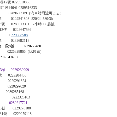
 0229510856
46號 0289516333
289698989（汽車站附近可以去）
0229541808
520/2h 580/3h
0289513311
2
小時
980
起跳
1
2
樓 0229647599
0
229698588
0289682118
路一段8號
0229655480
226828866（比較遠)
964 8787
0229239999
229284435
29291824
號 0
229297029
89285168
 0222323103
289217721
0229276188
 0229279118