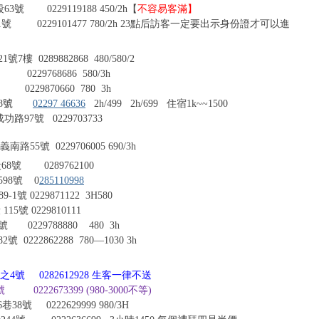
 0229119188
450/2h
【
不容易客滿】
0229101477
780/2h 23
點后訪客一定要出示身份證才可以進
 0289882868
480/580/2
229768686
580/3h
870660 780 3h
8
號
02297 46636
2h/499 2h/699
住宿
1k~~1500
路97號 0229703733
路55號 022970600
5
690/3h
68號
0289762100
598號
0
285110998
89-1
號
0229871122 3H580
段
115
號
0229810111
29788880 480 3h
0222862288
780—1030 3h
號 0282612928 生客一律不送
2673399 (980-3000不等)
8號 0222629999 980/3H