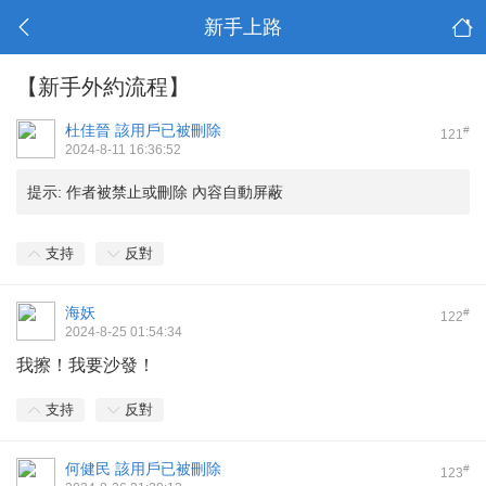
新手上路
【新手外約流程】
杜佳晉
該用戶已被刪除
#
121
2024-8-11 16:36:52
提示:
作者被禁止或刪除 內容自動屏蔽
支持
反對
海妖
#
122
2024-8-25 01:54:34
我擦！我要沙發！
支持
反對
何健民
該用戶已被刪除
#
123