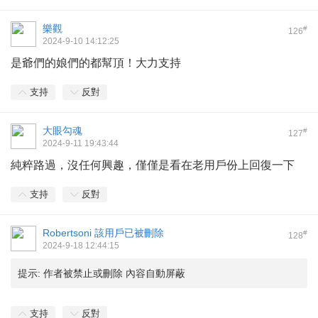
樂觀
#
126
2024-9-10 14:12:25
是爺們的娘們的都幫頂！大力支持
支持
反對
大眼勾魂
#
127
2024-9-11 19:43:44
純粹路過，沒任何興趣，僅僅是看在老用戶份上回復一下
支持
反對
Robertsoni
該用戶已被刪除
#
128
2024-9-18 12:44:15
提示:
作者被禁止或刪除 內容自動屏蔽
支持
反對